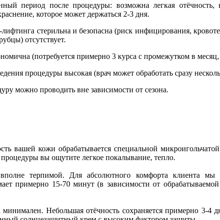
нный период после процедуры: возможна легкая отёчность, 
раснение, которое может держаться 2-3 дня.
лифтинга стерильна и безопасна (риск инфицирования, кровоте
рубцы) отсутствует.
номична (потребуется примерно 3 курса с промежутком в месяц, р
едения процедуры высокая (врач может обработать сразу нескольк
уру можно проводить вне зависимости от сезона.
ть вашей кожи обрабатывается специальной микроигольчатой 
я процедуры вы ощутите легкое покалывание, тепло.
я вполне терпимой. Для абсолютного комфорта клиента мы
ает примерно 15-70 минут (в зависимости от обрабатываемой
минимален. Небольшая отёчность сохраняется примерно 3-4 д
венный солнцезащитный крем с высоким фактором защиты.