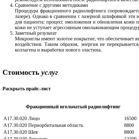
Сравнение с другими методиками
Процедура фракционного радиолифтинга сопровождает
лазере). Однако в сравнении с лазерной шлифовкой эти 
для пациента: процесс омоложения и обновления кожи п
кожи не уступает агрессивным омолаживающим процедур
Заметный результат
Микроиглы имеют золотое покрытие, что обеспечивает вы
воздействия. Таким образом, энергия не перекрывается
коллагена и выработки нового эластина.
Стоимость
услуг
Раскрыть прайс-лист
Фракционный игольчатый радиолифтинг
А17.30.020
Лицо
16500
А17.30.020
Периорбитальная область
8800
А17.30.020
Шея
8800
А17.30.020
Декольте
12100