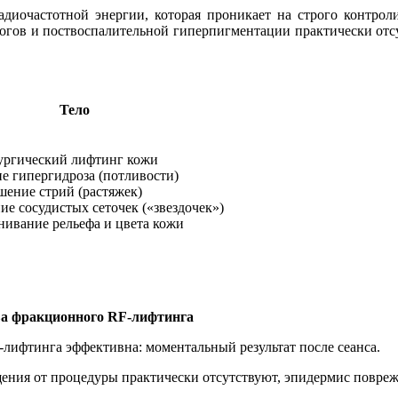
адиочастотной энергии, которая проникает на строго контр
жогов и поствоспалительной гиперпигментации практически отсу
Тело
ургический лифтинг кожи
е гипергидроза (потливости)
шение стрий (растяжек)
ие сосудистых сеточек («звездочек»)
нивание рельефа и цвета кожи
а фракционного
RF
-лифтинга
лифтинга эффективна: моментальный результат после сеанса.
ения от процедуры практически отсутствуют, эпидермис повреж