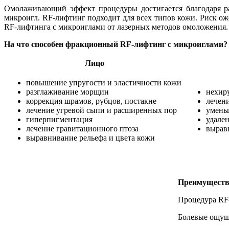
Омолаживающий эффект процедуры достигается благодаря р
микроигл. RF-лифтинг подходит для всех типов кожи. Риск о
RF-лифтинга с микроиглами от лазерных методов омоложения.
На что способен фракционный RF-лифтинг с микроиглами?
Лицо
повышение упругости и эластичности кожи
разглаживание морщин
нехир
коррекция шрамов, рубцов, постакне
лечени
лечение угревой сыпи и расширенных пор
умень
гиперпигментация
удален
лечение гравитационного птоза
вырав
выравнивание рельефа и цвета кожи
Преимуществ
Процедура RF-
Болевые ощущ