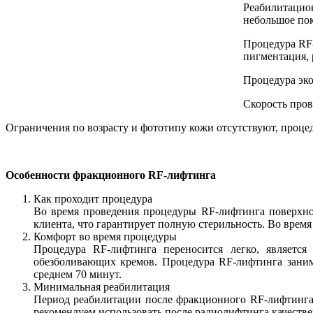
Реабилитацио
небольшое пок
Процедура RF-
пигментация, 
Процедура эко
Скорость пров
Ограничения по возрасту и фототипу кожи отсутствуют, процед
Особенности фракционного RF-лифтинга
Как проходит процедура
Во время проведения процедуры RF-лифтинга поверхнос
клиента, что гарантирует полную стерильность. Во врем
Комфорт во время процедуры
Процедура RF-лифтинга переносится легко, являетс
обезболивающих кремов. Процедура RF-лифтинга заним
среднем 70 минут.
Минимальная реабилитация
Период реабилитации после фракционного RF-лифтинга 
рекомендуем использовать после радиолифтинга качест