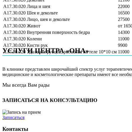
А17.30.020
Лица и шея
22000
А17.30.020
Шея и декольте
16500
А17.30.020
Лицо, шея и декольте
27500
А17.30.020
Живот
от 165
А17.30.020
Внутренняя поверхность бедра
14300
А17.30.020
Колени
11000
А17.30.020
Кисти рук
9900
УСЛУГИ ЦЕНТРА «ОНА»
А17.30.020
Удаление рубцов, растяжек на теле 10*10 см
11000
В клинике представлен широчайший спектр услуг терапевтичес
медицинские и косметологические препараты имеют все необхо
Мы всегда Вам рады
ЗАПИСАТЬСЯ НА КОНСУЛЬТАЦИЮ
Записаться
Контакты