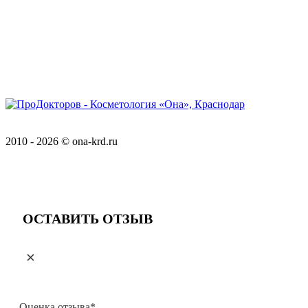
Соглашение об обработке персональных данных
Положение о обработке персональных данных
Версия для слабовидящих
2010 - 2026 © ona-krd.ru
Разработка и обслуживание:
КРАСНЫЙЛЕВ
ОСТАВИТЬ ОТЗЫВ
×
Оценка отзыва*