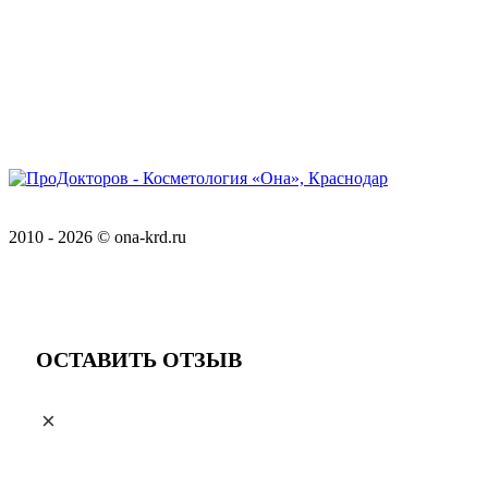
Предупреждение об использовании файлов cookie
Соглашение об обработке персональных данных
Положение о обработке персональных данных
Версия для слабовидящих
2010 - 2026 © ona-krd.ru
Разработка и обслуживание:
КРАСНЫЙЛЕВ
ОСТАВИТЬ ОТЗЫВ
×